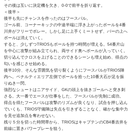
その後は互いに決定機を欠き、0-0で前半を折り返す。
＜後半＞
後半も先にチャンスを作ったのはフースバル。
ゴール前、コーナーキックの中途半端に浮き上がったボールを4番
川井がフリーでボレー。しかし足に上手くミートせず、バーの上へ
ボールは消えていく。
すると、少しずつTRIOSもボールを持つ時間が増える。54番片山
を中心に攻撃が組み立てられ、両サイド奥へボールが入っていく。
切り込んでクロスを上げることのできるシーンも増え始め、得点の
匂いを感じさせ始める。
後半10分、そんな雰囲気を切り裂くようにフースバルがTRIOS陣
内へ。ペナルティエリア左側でボールを拾った10番大石が足を振
りぬき一閃。
強烈なシュートはニアサイド、GKの頭上を抜きゴールへと突き刺
さる。大一番でエースが仕事をした、フースバルが先制に成功。
得点を得たフースバルは攻撃のリズムが良くなり、試合を押し込ん
でいくも、TRIOS守備陣は失点を引きずることなく、確かな集中力
を見せ追加点を奪わせない。
残り５分を切った時間帯から、TRIOSはキャプテンのCB4番吉井を
前線に置きパワープレーを狙う。