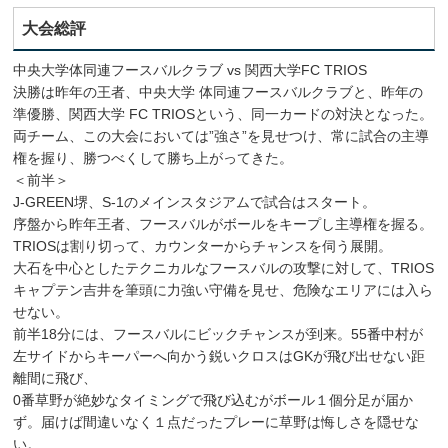
大会総評
中央大学体同連フースバルクラブ vs 関西大学FC TRIOS
決勝は昨年の王者、中央大学 体同連フースバルクラブと、昨年の
準優勝、関西大学 FC TRIOSという、同一カードの対決となった。
両チーム、この大会においては”強さ”を見せつけ、常に試合の主導
権を握り、勝つべくして勝ち上がってきた。
＜前半＞
J-GREEN堺、S-1のメインスタジアムで試合はスタート。
序盤から昨年王者、フースバルがボールをキープし主導権を握る。
TRIOSは割り切って、カウンターからチャンスを伺う展開。
大石を中心としたテクニカルなフースバルの攻撃に対して、TRIOS
キャプテン吉井を筆頭に力強い守備を見せ、危険なエリアには入ら
せない。
前半18分には、フースバルにビックチャンスが到来。55番中村が
左サイドからキーパーへ向かう鋭いクロスはGKが飛び出せない距
離間に飛び、
0番草野が絶妙なタイミングで飛び込むがボール１個分足が届か
ず。届けば間違いなく１点だったプレーに草野は悔しさを隠せな
い。