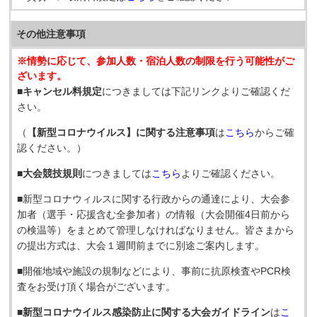
その他注意事項
※情勢に応じて、参加人数・宿泊人数の制限を行う可能性がご
ざいます。
■
キャンセル料規定
につきましては下記リンクよりご確認くだ
さい。
（
【新型コロナウイルス】に関する注意事項
は
こちら
からご確
認ください。）
■大会競技規則
につきましては
こちら
よりご確認ください。
■新型コロナウィルスに関する行政からの通達により、大会参
加者（選手・応援含む全参加者）の情報（大会開催4日前から
の検温等）をまとめて管理しなければなりません。皆さまから
の提出方式は、大会１週間前までに別途ご案内します。
■開催地域や施設の規制などにより、事前に抗原検査やPCR検
査をお受け頂く場合がございます。
■新型コロナウイルス感染防止に関する大会ガイドライン
は
こ