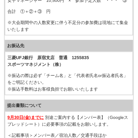
女子マネージャー 10,500円 × 参加予定人数 ・・・ ③
合計 ①＋②＋③ 円
※大会期間中の人数変更に伴う不足分の参加費は現地にて集金
いたします
お振込先
三菱UFJ銀行 原宿支店 普通 1255835
スポーツマネジメント（株）
※振込の際は必ず「チーム名」と「代表者氏名or振込者氏名」
をご明記ください。
※振込手数料はお客様負担でお願いいたします
提出書類について
9月30日(金)までに
別途ご案内する【メンバー表】（Googleス
プレッドシート）に必要事項の記載をお願いします。
＜記載事項＞メンバー表／宿泊人数／交通手段ほか