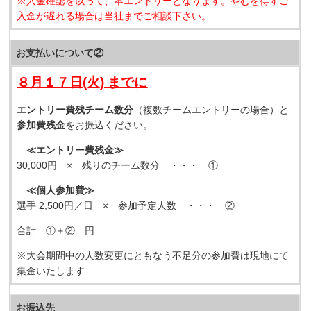
※入金確認を以って、本エントリーとなります。やむを得ずご
入金が遅れる場合は当社までご相談下さい。
お支払いについて②
８月１７日(火) までに
エントリー費残チーム数分
（複数チームエントリーの場合）と
参加費残金
をお振込ください。
≪エントリー費残金≫
30,000円 × 残りのチーム数分 ・・・ ①
≪個人参加費≫
選手 2,500円／日 × 参加予定人数 ・・・ ②
合計 ①＋② 円
※大会期間中の人数変更にともなう不足分の参加費は現地にて
集金いたします
お振込先