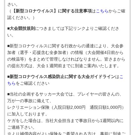
さい。
（
【新型コロナウイルス】に関する注意事項
は
こちら
からご確
認ください。）
■大会競技規則
につきましては下記リンクよりご確認くださ
い。
■新型コロナウィルスに関する行政からの通達により、大会参
加者（選手・応援含む全参加者）の情報（大会開催4日前から
の検温等）をまとめて管理しなければなりません。皆さまから
の提出方式は、大会１週間前までに別途ご案内いたします。
■新型コロナウイルス感染防止に関する大会ガイドライン
は
こ
ちら
をご確認ください
■当社の企画するサッカー大会では、プレイヤーの皆さんの、
万が一の事故に備えて、
レクリエーション保険（入院日額2,000円 通院日額1,000円）
に加入しております。
ケガをした場合は、当社大会担当まで事故日から1週間以内に
ご連絡下さい。
※より補償内容がよい保険をご希望される方は、事前に別途ご