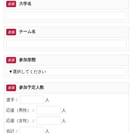
大学名
必須
チーム名
必須
参加形態
必須
参加予定人数
必須
選手：
人
応援（男性）：
人
応援（女性）：
人
合計：
人