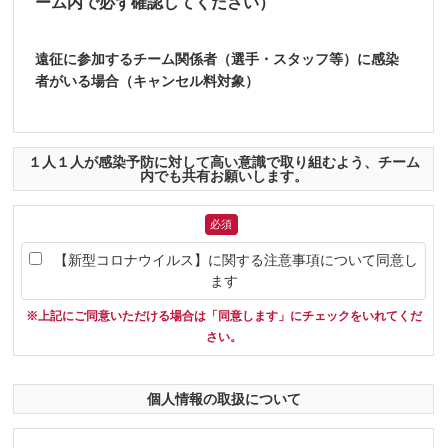
ーム内で必ず確認してください）
(2)当社は、郵便、ファクシミリ、インターネットその他の
通信手段による旅行契約の予約申し込みを受け付けること
遠征に参加するチーム関係者（選手・スタッフ等）に感染
があります。この場合、予約の時点では契約は成立してお
者がいる場合（キャンセル料対象）
らず、当社が予約の承諾の旨を通知した日の翌日から起算
して1週間以内に申込金の支払いをしていただきます。この
期間内に申込金の支払いがなされない場合は、当社は予約
■主催者から参加（個人）をお断りするケース（チ
がなかったものとして取扱うことがあります。
ーム内で必ず確認してください）
１人１人が感染予防に対して高い意識で取り組むよう、チーム
内でも共有お願いします。
1 新型コロナウイルスに感染している場合
(3)団体・グループで旅行されるお客様は、責任ある代表
者・担当者（以下「契約責任者」といいます）を定めてお
2 大会初日から起算して過去２週間以内に海外への渡航歴が
必須
申し込みいただきます。当社は、契約責任者がお申し込み
ある場合
の旅行契約の締結及び解除等に関する一切の代理権を有し
【新型コロナウイルス】に関する注意事項について同意し
ているものとみなします。
3 大会初日から起算して過去２週間以内に濃厚接触者と特定
ます
された場合
(4)契約責任者は、当社が定める日までに、団体・グループ
※上記にご同意いただける場合は「同意します」にチェックをいれてくだ
の構成者（以下「構成者」といいます）の名簿を当社に提
4 大会初日から起算して過去２週間以内に37.5℃以上の発熱
さい。
出しなければなりません。
がある、喉の痛み、咳（１週間前後）強いだるさ（倦怠
感）等の症状がある場合
(5)当社は、契約責任者が構成者に対して現に負い、または
個人情報の取扱について
将来負うことが予測される債務または義務については、何
5 同居する家族に、上記①～④の症状がある場合
ら責任を負うものではありません。