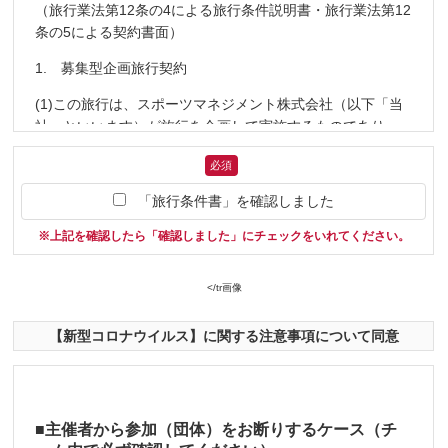
（旅行業法第12条の4による旅行条件説明書・旅行業法第12
条の5による契約書面）
1. 募集型企画旅行契約
(1)この旅行は、スポーツマネジメント株式会社（以下「当
社」といいます）が旅行を企画して実施するものであり、
お客様は当社と募集型企画旅行契約（以下「旅行契約」と
必須
いいます）を締結することになります。
「旅行条件書」を確認しました
(2)契約の内容・条件は、大会募集チラシまたはWeb上の大
会詳細ページ、本書面、出発前にお渡しする最終案内と称
※上記を確認したら「確認しました」にチェックをいれてください。
する確定書面（以下「最終案内」という）及び当社旅行業
約款(募集型企画旅行契約の部)によります。
</tr画像
2. 旅行のお申し込み及び契約の成立時期
【新型コロナウイルス】に関する注意事項について同意
(1)申込書に所定の事項を記入し、申込金を添えてお申し込
みいただきます。申込金は旅行代金または取消料、違約料
の一部として取扱います。また、旅行契約は当社が契約の
締結を承諾し、申込金を受領したときに成立するものとし
■主催者から参加（団体）をお断りするケース（チ
ます。