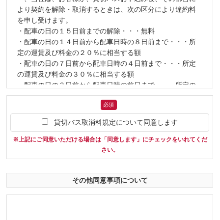
たときに旅行契約が成立するものとします。
・大会パンフレット等へのチーム・参加者情報の掲載
より契約を解除・取消するときは、次の区分により違約料
3. お申し込み条件
・当社および当社の提携する企業の商品、サービス、キャ
を申し受けます。
ンペーン、採用情報等のご案内
・配車の日の１５日前までの解除・・・無料
(1)旅行の申込者または団体・グループの契約責任者が18才
・当社および当社の提携する企業の商品・サービス等に対
・配車の日の１４日前から配車日時の８日前まで・・・所
未満の場合は、親権者の同意書が必要です。
するアンケートの依頼
定の運賃及び料金の２０％に相当する額
なお、当社および当社の提携する企業が運営する大会・イ
・配車の日の７日前から配車日時の４日前まで・・・所定
(2)特定のお客様層を対象とした旅行あるいは特定の旅行目
ベント等において、参加者の写真・動画を撮影または音声
の運賃及び料金の３０％に相当する額
的を有する旅行については、年令、資格、技能その他の条
を録音し、それを大会・イベント等のイメージや開催状況
・配車の日の３日前から配車日時の前日まで・・・所定の
件が当社の指定する条件に合致しない場合は、ご参加をお
を伝える目的で、チラシ・パンフレットなどの印刷物やWe
運賃及び料金の５０％に相当する額
断りする場合があります。
bサイト・SNS等で掲載させていただく場合があります。
必須
・配車日時の２４時間前以降・・・所定の運賃及び料金の
(3)お客様が暴力団員、暴力団関係者、その他反社会的勢力
１００％に相当する額
貸切バス取消料規定について同意します
であると判明した場合は、ご参加をお断りする場合があり
■個人情報の第三者提供と共同利用
二、当社は、お客様が、その都合により配車車両数の２
ます。
※上記にご同意いただける場合は「同意します」にチェックをいれてくだ
当社は、お客様の個人情報を以下の場合において第三者に
０％以上の数の車両の減少を伴う貸切バス契約の内容を変
さい。
(4)お客様が、当社らに対して暴力的又は不当な要求行為や
開示または提供いたします。
更するときは、減少した配車車両につき、前項の例により
取引に関して脅迫的な言動や暴力を用いる行為などを行っ
・旅行の手配、そのサービス受領のために宿泊施設・交通
算出した額の違約料を申し受けます。（例、２台が１台に
た場合は、ご参加をお断りする場合があります。
機関・保険会社等にお客様の氏名、住所、電話番号、メー
なった場合は１台につき上記違約料）
その他同意事項について
ルアドス、パスポート番号、性別、年齢、所属チームなど
(5)お客様が、風説を流布したり、偽計や威力を用いて当社
三、上記の規定は、お申込み後、バスの代金の支払いの有
の旅行者情報を電磁的方法等で送付する場合
らの信用を毀損したり業務を妨害するなどの行為を行った
無にかかわらず、この書面を交付した時点で有効となりま
・旅行企画、スポーツ大会等において参加者交流を目的と
場合は、ご参加をお断りする場合があります。
す。