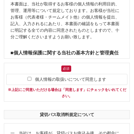
本書面は、当社が取得するお客様の個人情報の利用目的、
■大会前・大会中の中止判断について
(6)当社は、契約責任者が団体・グループに同行しない場
管理、運用等について規定しております。お客様が当社に
合、旅行開始後においては、予め契約責任者が選任した構
1 新型コロナウイルス感染拡大を考慮し、大会主催者が大会
お客様（代表者様・チームメイト他）の個人情報を提出、
成者を契約責任者とみなします。
中止と判断した場合（キャンセル料対象外）
記入、入力されるにあたり、本書面の確認をもって本書面
に明記する全ての内容に同意されたものとしますので、十
(7)お申し込みの段階で、最大募集チーム数に達している、
2 大会中に、選手及び関係者から『陽性者』がでた場合（キ
分ご理解くださいますようお願い致します。
満席、満室その他の事由で旅行契約の締結が直ちにできな
ャンセル料対象）
い場合は、当社は、お客様の承諾を得て、お客様に期限を
→ 【遠征を取り止めるチーム】・・・既宿泊分の100％と
確認したうえで、お待ちいただくことがございます（以下
■個人情報保護に関する当社の基本方針と管理責任
残り参加費キャンセル料50％×日数
この状態のことを「キャンセル待ち」といいます）。この
者
場合、お客様をキャンセル待ちのお客様として登録し、予
当社は、企業理念に基づく当社業務において当社が取扱う
必須
約可能となるよう、手配努力をいたします。この場合でも
■大会期間中に発熱者が出た場合
全ての個人情報の保護についての社会的責務を十分に認識
当社は申込金を申し受けます。（キャンセル待ちの登録は
個人情報の取扱いについて同意します
し、本人の権利の保護、個人情報に関する法規制等を遵守
1 大会主催者及び宿泊先にその旨を伝え、発熱者を隔離する
予約完了を保証するものではありません）ただし、「当社
します。
※上記にご同意いただける場合は「同意します」にチェックをいれてくだ
が予約が可能となった旨を通知する前にお客様よりキャン
2 医療機関には受診せず、相談窓口に連絡し、指示を仰ぐ
《個人情報保護管理者》 スポーツマネジメント株式会
さい。
セル待ち登録の解除のお申し出があった場合」または「お
社 管理部マネージャー TEL:03-5412-0055
3 ※②の指示に従い発熱者個人に帰宅を促す（キャンセル料
待ちいただける期限までに結果として予約ができなかった
対象）
場合」は、当社は当該申込金を全額払い戻します。
貸切バス取消料規定について
■個人情報の利用目的
(8)本項(7)の場合で、キャンセル待ちとなっているお申し込
当社は、お客様の個人情報を次の目的で利用します。
みについては、当社が、予約可能となった旨の通知を行っ
・お申込みいただいた商品･サービスの提供に関する連絡
一、当社は、お客様が、貸切バスお申込み後、その都合に