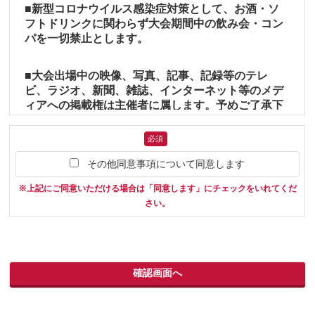
して、お客様の氏名、住所、電話番号、メールアドレス、
■新型コロナウイルス感染症対策として、お酒・ソ
(6)慢性疾患をおもちの方、現在健康を損なっていらっしゃ
パスポート番号、性別、年齢、所属チーム、写真などの参
四、上記の規定は、天災その他やむを得ない事由による場
フトドリンクに関わらず大会期間中の飲み会・コン
る方、妊娠中の方、身体に障害をおもちの方等で特別の配
加者情報をパンフレットなど書面等で配布する場合
合は適用しません。
パを一切禁止とします。
慮を必要とする方は、その旨を旅行のお申し込み時にお申
・お客様本人から明示的に第三者への開示または提供を求
し出ください。当社は可能かつ合理的な範囲内でこれに応
められた場合
■大会出場中の映像、写真、記事、記録等のテレ
じます。この場合、お客様からのお申し出に基づき、当社
・お客様個人を識別することができない状態で開示する場
ビ、ラジオ、新聞、雑誌、インターネット等のメデ
がお客様のために講じた特別な措置に要する費用はお客様
合
ィアへの掲載権は主催者に属します。予めご了承下
の負担とさせていただきます。なお、この場合、医師の診
・法的な命令等により個人情報の開示が求められた場合
さい。
断書を提出していただく場合があります。また、現地事情
なお、取得したお客様の個人情報を共同利用することはあ
必須
や関係機関の状況等により、旅行の安全かつ円滑な実施の
りません。共同利用する場合には、別途、本人に通知もし
ために、介助者/同伴者の同行等を条件とさせていただく
その他同意事項について同意します
くは本Webサイト上にて公表させていただきます。
か、または行程の一部について内容を変更させていただく
か、またはご負担の少ないほかの旅行をお勧めするか、あ
※上記にご同意いただける場合は「同意します」にチェックをいれてくだ
るいはご参加をお断りさせていただく場合があります。
■個人情報の委託について
さい。
当社は利用目的の達成に必要な範囲内において、質の高い
(7)当社は、本項(2)(3)の場合で、当社よりお客様にご連絡が
サービスを提供するために他の事業者へ個人情報を委託す
必要な場合は、(2)はお申し込みの日から、(3)はお申し出の
ることがございます。その場合は、個人情報保護体制が整
日から、原則として1週間以内にご連絡いたします。
備されている委託先を選定するとともに、契約等において
(8)お客様がご旅行中に疾病、傷害その他の事由により、医
個人情報の適正管理・機密保持義務など、お客様の個人情
師の診断または加療を必要とする状態になったと当社が判
報の漏洩防止に必要な事項を取決め、適切な管理を行うよ